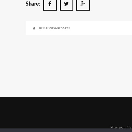
Share:
REBADNISABES1423
Badass Co