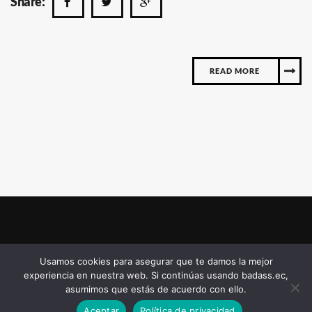
Share:
READ MORE
Usamos cookies para asegurar que te damos la mejor
Badass Consulting © 2023 | Quito, Ecuador |
experiencia en nuestra web. Si continúas usando badass.ec,
Política de Cookies y de privacidad
asumimos que estás de acuerdo con ello.
Aceptar
Política de privacidad